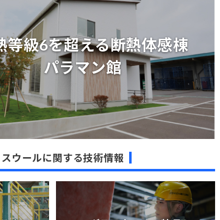
熱等級6を超える断熱体感棟
パラマン館
熱等級6を超える断熱体感棟
パラマン館
ラスウールに関する技術情報