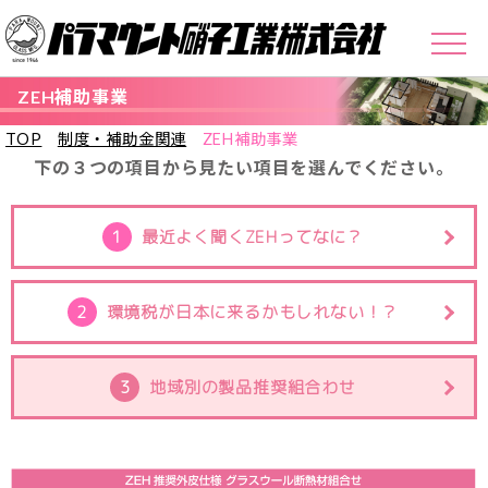
ZEH補助事業
TOP
制度・補助金関連
ZEH補助事業
下の３つの項目から見たい項目を選んでください。
1
最近よく聞くZEHってなに？
2
環境税が日本に来るかもしれない！？
3
地域別の製品推奨組合わせ