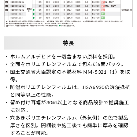
特長
ホルムアルデヒドを一切含まない原料を採用。
全面をポリエチレンフィルムで包んだ6面パック。
国土交通省大臣認定の不燃材料 NM-5321（1）を取
得。
防湿ポリエチレンフィルムは、JISA6930の透湿抵抗
と同等以上の性能。
留め付け耳幅が30㎜以上となる商品設計で推奨施工
に対応。
穴あきポリエチレンフィルム（外気側）の色で製品
厚さを区別。開梱後や施工後でも簡単に厚みを確認
することが可能。