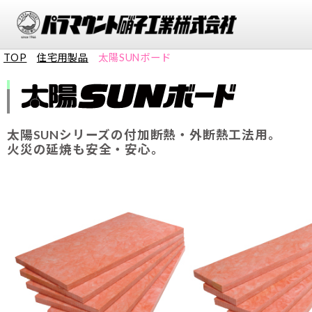
TOP
住宅用製品
太陽SUNボード
太陽SUNシリーズの付加断熱・外断熱⼯法⽤。
⽕災の延焼も安全・安⼼。