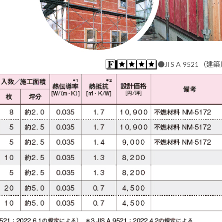
●JIS A 9521（