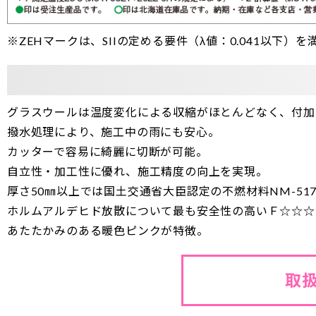
※
ZEH
マークは、SIIの定める要件（λ値：0.041以下
グラスウールは温度変化による収縮がほとんどなく、付加
撥⽔処理により、施⼯中の⾬にも安⼼。
カッターで容易に綺麗に切断が可能。
自立性・加工性に優れ、施工精度の向上を実現。
厚さ50㎜以上では国⼟交通省⼤⾂認定の不燃材料NM-51
ホルムアルデヒド放散について最も安全性の⾼いＦ☆☆☆
あたたかみのある暖⾊ピンクが特徴。
取