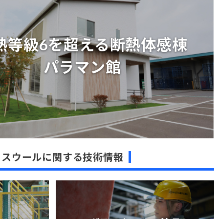
熱等級6を超える断熱体感棟
パラマン館
熱等級6を超える断熱体感棟
パラマン館
ラスウールに関する技術情報