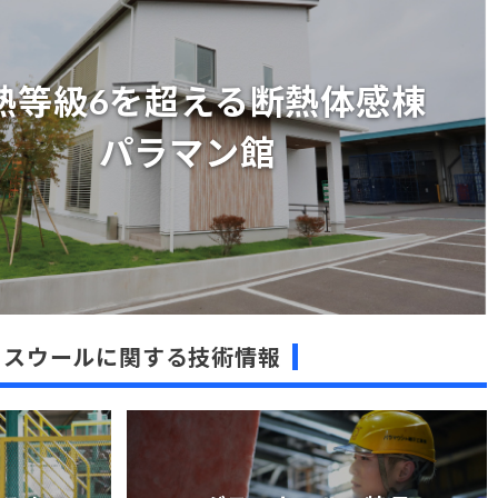
熱等級6を超える断熱体感棟
パラマン館
熱等級6を超える断熱体感棟
パラマン館
ラスウールに関する技術情報